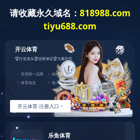
开云官方网页版
开云官方网页
公司概况
最新动态
工程设计
版-开云（中
国）
行业资讯
您现在的位置：开云官方网