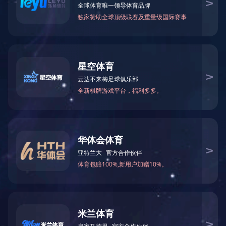
近日，住房城乡建
《建筑门窗五金件
技术要求》《公共
月
6
日。
//www.mohurd.gov.cn/x
上一篇：
19部门出