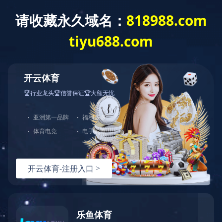
开云官方网页版
开云官方网页
公司概况
最新动态
工程设计
版-开云（中
国）
业绩展示
您现在的位置：开云官方网