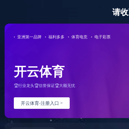
开云官方网页
公司概况
最新动
版-开云（中
国）
最新动态
您