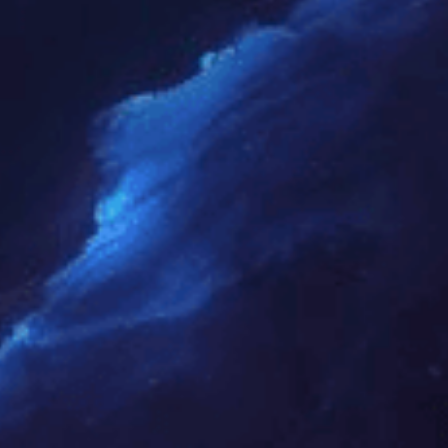
件及设备安装，完成联通路、中
已全部完成，安装工程已完成总
本实现设计意图，效果明显。