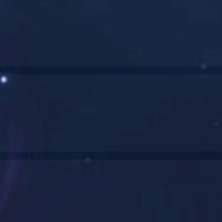
市人大领导调研斑马线安全工程
市人大领导调研斑马线安
2024年6月6日上午，市人大常委会党组副书记、副主
程，住建局、交警支队领导负责人陪同
。