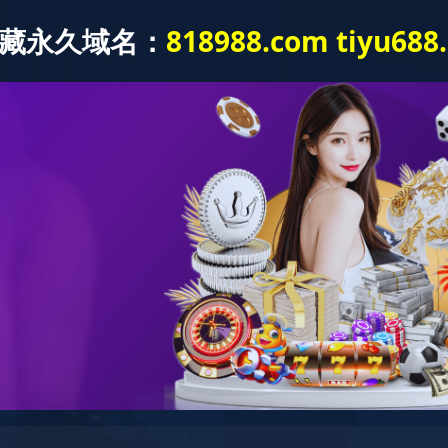
开云官方网页版
态
工程设计
工程监理
业绩展示
行业资讯
服
现在的位置：开云官方网页版-开云（中国） >
最新动态