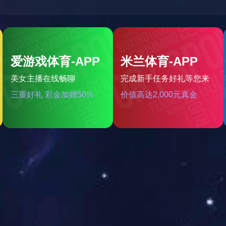
公司作为昌国路快速路监理单位，项目监理部在专班正
下，全体监理人员团结奋斗，战高温、斗酷暑、顶风雨、
公司专业化、职业化、勤劳务实工作作风，在工程建设工
监理，在工艺、工法上摒弃传统方法，积极探索，智慧创
上，坚持科学创新、严格公正、热情服务的原则，在整个
用，使得整个项目有序、规范地推进。