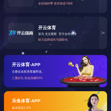
董事长张
经理工作报告及
本部门
2023
年的
公司工作再上新
董事长要求，
下树立“攻坚克
行”的工作动员
策部署上来，全
2023
年各项工作