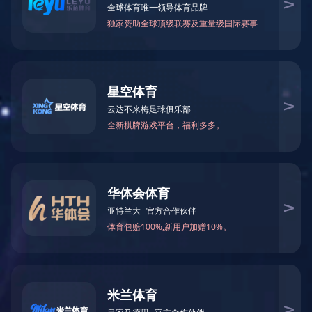
公司介绍
组织结构
资质介绍
办公环境
公司荣誉